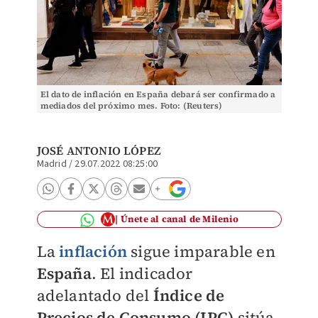
El dato de inflación en España debará ser confirmado a
mediados del próximo mes. Foto: (Reuters)
JOSÉ ANTONIO LÓPEZ
Madrid
/
29.07.2022 08:25:00
Únete al canal de Milenio
La
inflación
sigue imparable en
España
. El indicador
adelantado del
Índice de
Precios de Consumo (IPC)
sitúa