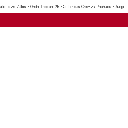
rlotte vs. Atlas
Onda Tropical 25
Columbus Crew vs Pachuca
Juegos