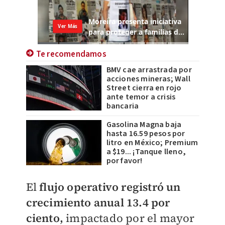
Te recomendamos
BMV cae arrastrada por
acciones mineras; Wall
Street cierra en rojo
ante temor a crisis
bancaria
Gasolina Magna baja
hasta 16.59 pesos por
litro en México; Premium
a $19... ¡Tanque lleno,
por favor!
El
f
lujo operativo registró un
crecimiento anual 13.4 por
ciento,
impactado por el mayor