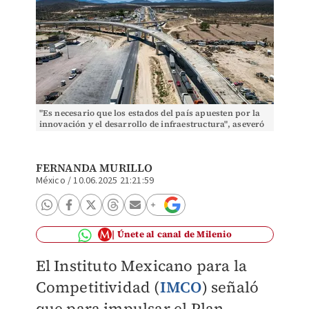
"Es necesario que los estados del país apuesten por la
innovación y el desarrollo de infraestructura", aseveró
IMCO.
FERNANDA MURILLO
México
/
10.06.2025 21:21:59
Únete al canal de Milenio
El Instituto Mexicano para la
Competitividad (
IMCO
) señaló
que para impulsar el Plan