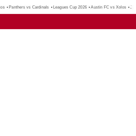
tos
Panthers vs Cardinals
Leagues Cup 2026
Austin FC vs Xolos
Ju