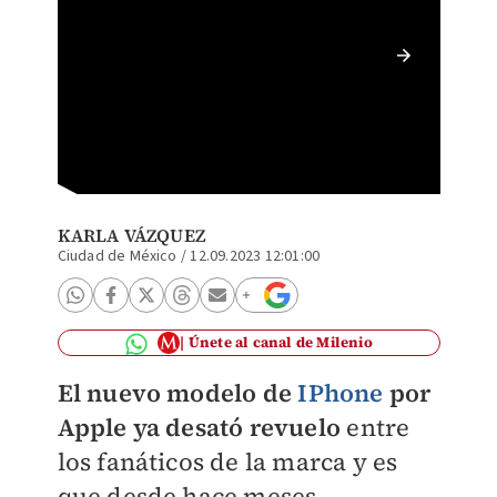
El nuev
KARLA VÁZQUEZ
Ciudad de México
/
12.09.2023 12:01:00
Únete al canal de Milenio
El nuevo modelo de
IPhone
por
Apple ya desató revuelo
entre
los fanáticos de la marca y es
que desde hace meses