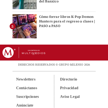
del Banxico
Cómo forrar libros K-Pop Demon
Hunters para el regreso a clases |
PASO a PASO
DERECHOS RESERVADOS © GRUPO MILENIO 2026
Newsletters
Directorio
Contáctanos
Privacidad
Suscripciones
Aviso Legal
Anúnciate