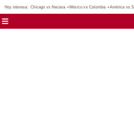
Hoy interesa:
Chicago vs Necaxa
México vs Colombia
América vs S