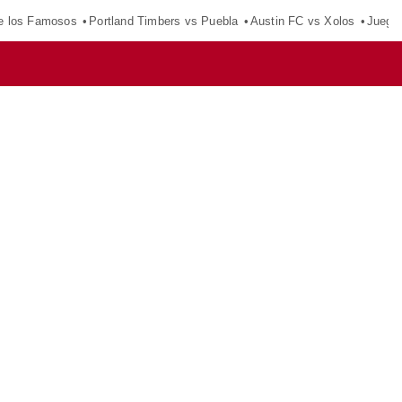
e los Famosos
Portland Timbers vs Puebla
Austin FC vs Xolos
Juego