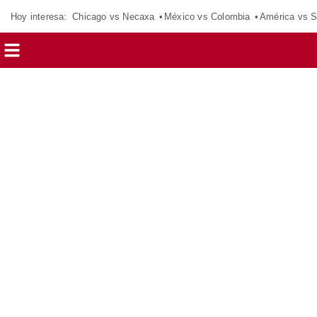
Hoy interesa:
Chicago vs Necaxa
México vs Colombia
América vs S