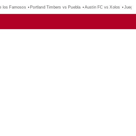
e los Famosos
Portland Timbers vs Puebla
Austin FC vs Xolos
Juego