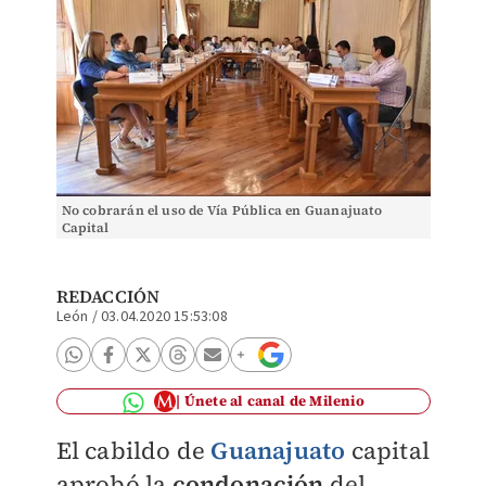
No cobrarán el uso de Vía Pública en Guanajuato
Capital
REDACCIÓN
León
/
03.04.2020 15:53:08
Únete al canal de Milenio
El cabildo de
Guanajuato
capital
aprobó la
condonación
del