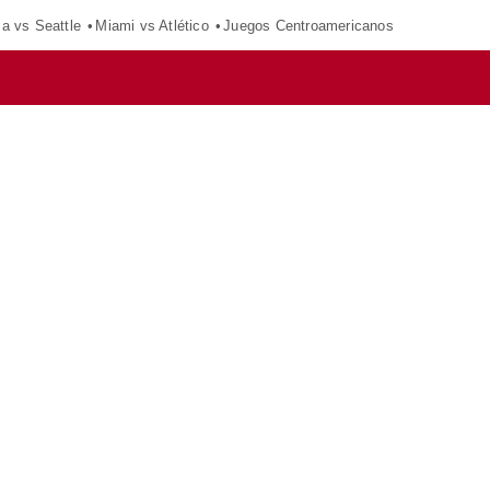
ca vs Seattle
Miami vs Atlético
Juegos Centroamericanos