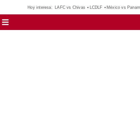
Hoy interesa:
LAFC vs Chivas
LCDLF
México vs Pana