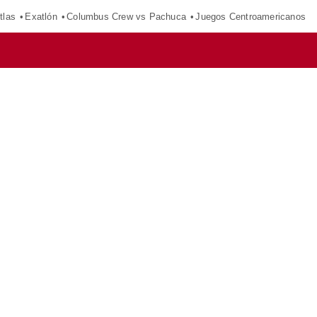
tlas
Exatlón
Columbus Crew vs Pachuca
Juegos Centroamericanos