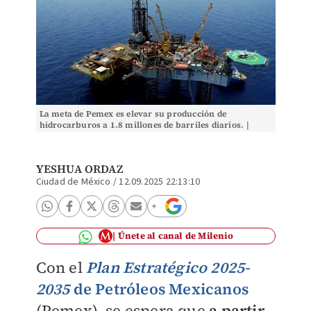
La meta de Pemex es elevar su producción de
hidrocarburos a 1.8 millones de barriles diarios. |
Archivo
YESHUA ORDAZ
Ciudad de México
/
12.09.2025 22:13:10
Únete al canal de Milenio
Con el
Plan Estratégico 2025-
2035
de Petróleos Mexicanos
(Pemex), se espera que
a partir