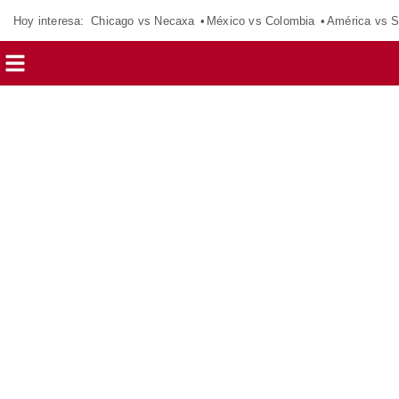
Hoy interesa:
Chicago vs Necaxa
México vs Colombia
América vs S