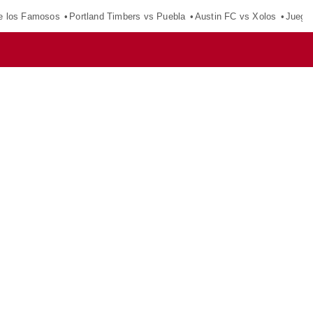
e los Famosos
Portland Timbers vs Puebla
Austin FC vs Xolos
Juego