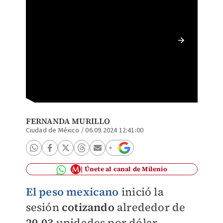
Billete
gráfico
(Reuter
FERNANDA MURILLO
Ciudad de México
/
06.09.2024 12:41:00
Únete al canal de Milenio
El peso mexicano
inició la
sesión
cotizando
alrededor de
20.03
unidades por dólar,