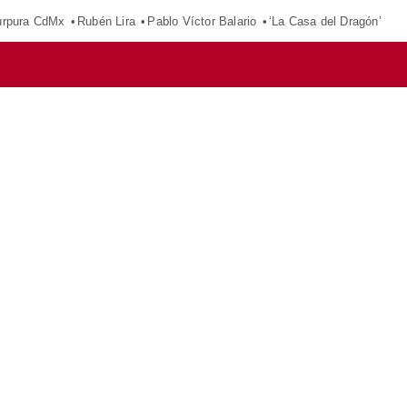
púrpura CdMx
Rubén Lira
Pablo Víctor Balario
‘La Casa del Dragón’