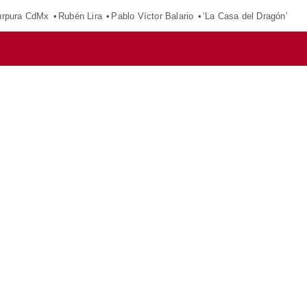
púrpura CdMx
Rubén Lira
Pablo Víctor Balario
‘La Casa del Dragón’