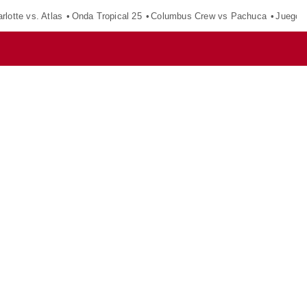
rlotte vs. Atlas
Onda Tropical 25
Columbus Crew vs Pachuca
Juegos