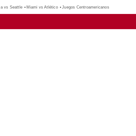
ca vs Seattle
Miami vs Atlético
Juegos Centroamericanos