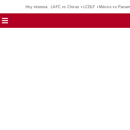
Hoy interesa:
LAFC vs Chivas
LCDLF
México vs Pana