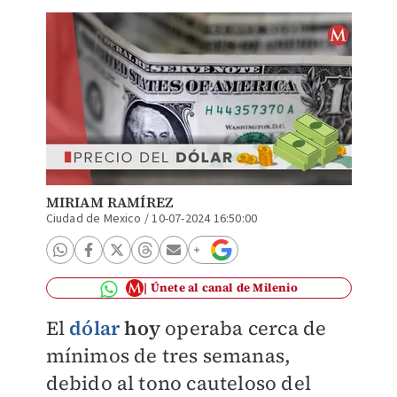
MIRIAM RAMÍREZ
Ciudad de Mexico
/
10-07-2024 16:50:00
Únete al canal de Milenio
El
dólar
hoy
operaba cerca de
mínimos de tres semanas,
debido al tono cauteloso del