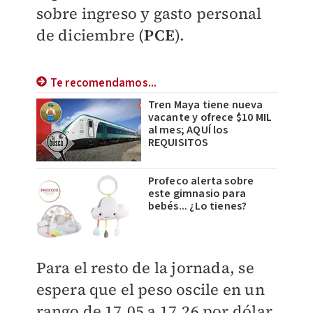
sobre ingreso y gasto personal
de diciembre (
PCE
).
Te recomendamos...
Tren Maya tiene nueva
vacante y ofrece $10 MIL
al mes; AQUÍ los
REQUISITOS
Profeco alerta sobre
este gimnasio para
bebés... ¿Lo tienes?
Para el resto de la jornada, se
espera que el peso oscile en un
rango de 17.05 a 17.26 por dólar,