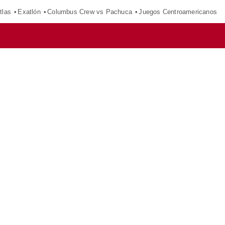
tlas
Exatlón
Columbus Crew vs Pachuca
Juegos Centroamericanos