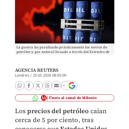
La guerra ha paralizado prácticamente los envíos de
petróleo y gas natural licuado a través del Estrecho de
Ormuz. Foto: Reuters
AGENCIA REUTERS
Londres
/
25.03.2026 08:05:00
Únete al canal de Milenio
Los
precios del petróleo
caían
cerca de 5 por ciento, tras
conocerse qu
e Estados Unidos