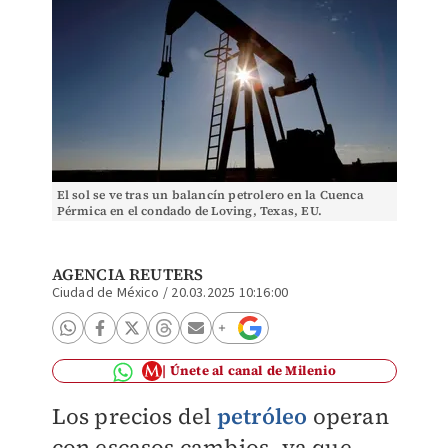
El sol se ve tras un balancín petrolero en la Cuenca
Pérmica en el condado de Loving, Texas, EU.
Noviembre, 2019. Foto: (Reuters)
AGENCIA REUTERS
Ciudad de México
/
20.03.2025 10:16:00
Únete al canal de Milenio
Los precios del
petróleo
operan
con escasos cambios, ya que