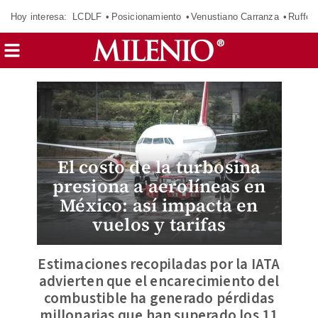
Hoy interesa:
LCDLF
Posicionamiento
Venustiano Carranza
Ruffo 
El costo de la turbosina
presiona a aerolíneas en
México: así impacta en
vuelos y tarifas
Estimaciones recopiladas por la IATA
advierten que el encarecimiento del
combustible ha generado pérdidas
millonarias que han superado los 11