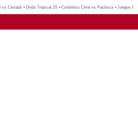
o vs Canadá
Onda Tropical 25
Columbus Crew vs Pachuca
Juegos Ce