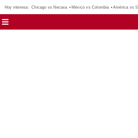
Hoy interesa:
Chicago vs Necaxa
México vs Colombia
América vs S