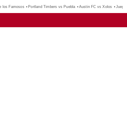
e los Famosos
Portland Timbers vs Puebla
Austin FC vs Xolos
Juego