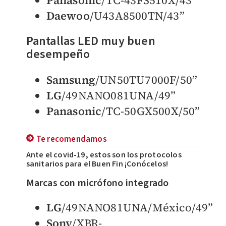
Panasonic
/TC-43FS510X/43”
Daewoo
/U43A8500TN/43”
Pantallas LED muy buen
desempeño
Samsung
/UN50TU7000F/50”
LG
/49NANO081UNA/49”
Panasonic
/TC-50GX500X/50”
Te recomendamos
Ante el covid-19, estos son los protocolos
sanitarios para el Buen Fin ¡Conócelos!
Marcas con micrófono integrado
LG
/49NANO81UNA/México/49”
Sony
/XBR-