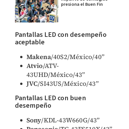
presiona el Buen Fin
Pantallas LED con desempeño
aceptable
Makena
/40S2/México/40”
Atvio
/ATV-
43UHD/México/43”
JVC
/SI43US/México/43”
Pantallas LED con buen
desempeño
Sony
/KDL-43W660G/43”