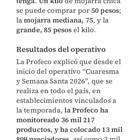
tenga
.
Un kilo
de mojarra chica
se puede comprar por
50 pesos
;
la
mojarra mediana, 75
, y la
grande, 85 pesos
el kilo.
Resultados del operativo
La Profeco explicó que desde el
inicio del operativo “Cuaresma
y Semana Santa 2026”, que se
realiza en todo el país, en
establecimientos vinculados a
la temporada,
la Profeco ha
monitoreado 36 mil 217
productos, y ha colocado 13 mil
809 preciadores
, así como 2 mil