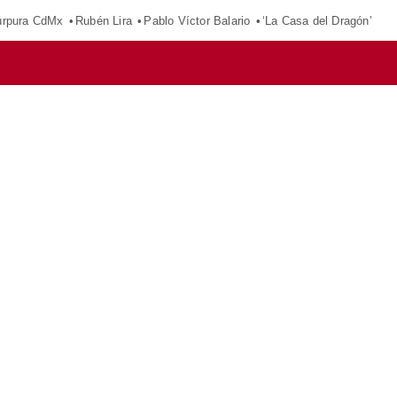
púrpura CdMx
Rubén Lira
Pablo Víctor Balario
‘La Casa del Dragón’