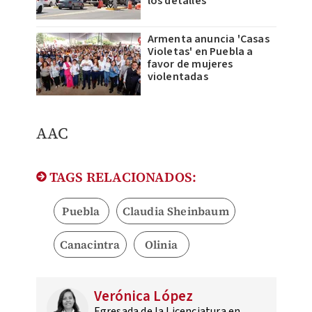
los detalles
Armenta anuncia 'Casas
Violetas' en Puebla a
favor de mujeres
violentadas
AAC
TAGS RELACIONADOS:
Puebla
Claudia Sheinbaum
Canacintra
Olinia
Verónica López
Egresada de la Licenciatura en