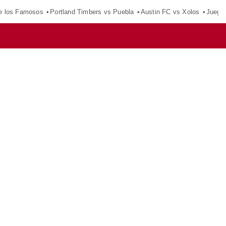
e los Famosos
Portland Timbers vs Puebla
Austin FC vs Xolos
Juego