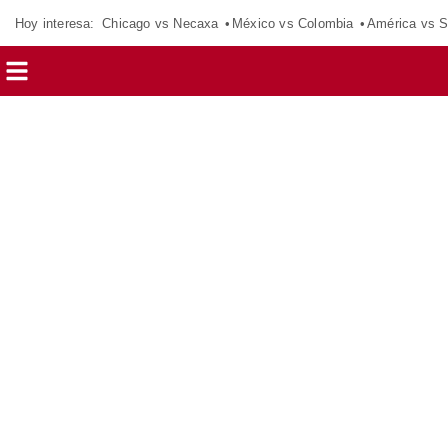
Hoy interesa:
Chicago vs Necaxa
México vs Colombia
América vs S