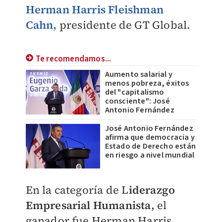
Herman Harris Fleishman
Cahn,
presidente de GT Global.
Te recomendamos...
Aumento salarial y
menos pobreza, éxitos
del "capitalismo
consciente": José
Antonio Fernández
José Antonio Fernández
afirma que democracia y
Estado de Derecho están
en riesgo a nivel mundial
En la categoría de L
iderazgo
Empresarial Humanista,
el
ganador fue Herman Harris