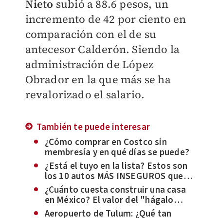
Nieto
subió a 88.6 pesos, un
incremento de 42 por ciento en
comparación con el de su
antecesor Calderón. Siendo la
administración de López
Obrador en la que más se ha
revalorizado el salario.
También te puede interesar
¿Cómo comprar en Costco sin
membresía y en qué días se puede?
¿Está el tuyo en la lista? Estos son
los 10 autos MÁS INSEGUROS que
se vendieron en México en 2023
¿Cuánto cuesta construir una casa
en México? El valor del "hágalo
usted mismo"
Aeropuerto de Tulum: ¿Qué tan