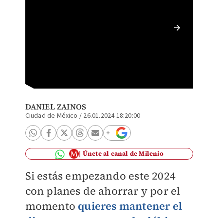
El SAT 
cobro d
DANIEL ZAINOS
Ciudad de México
/
26.01.2024 18:20:00
Únete al canal de Milenio
Si estás empezando este 2024
con planes de ahorrar y por el
momento
quieres mantener el