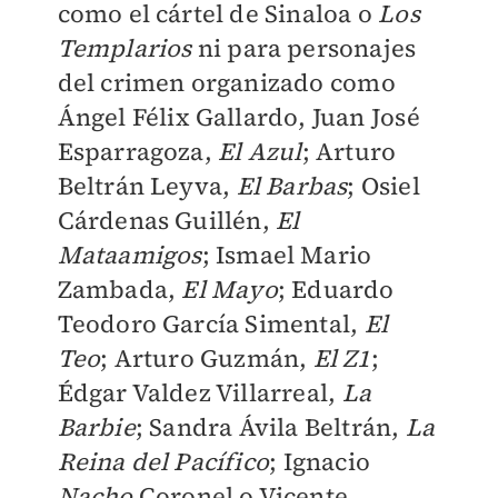
como el cártel de Sinaloa o
Los
Templarios
ni para personajes
del crimen organizado como
Ángel Félix Gallardo, Juan José
Esparragoza,
El Azul
; Arturo
Beltrán Leyva,
El Barbas
; Osiel
Cárdenas Guillén,
El
Mataamigos
; Ismael Mario
Zambada,
El Mayo
; Eduardo
Teodoro García Simental,
El
Teo
; Arturo Guzmán,
El Z1
;
Édgar Valdez Villarreal,
La
Barbie
; Sandra Ávila Beltrán,
La
Reina del Pacífico
; Ignacio
Nacho
Coronel o Vicente