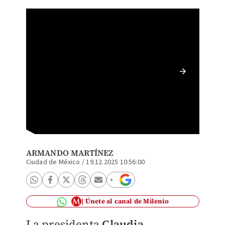
Claudia
Palacio
ARMANDO MARTÍNEZ
Ciudad de México
/
19.12.2025 10:56:00
Únete al canal de Milenio
La presidenta
Claudia