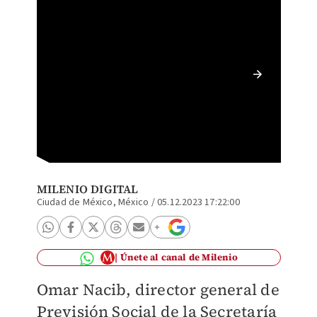
La STPS
estipul
Freepik
MILENIO DIGITAL
Ciudad de México, México
/
05.12.2023 17:22:00
Únete al canal de Milenio
Omar Nacib, director general de
Previsión Social de la Secretaría