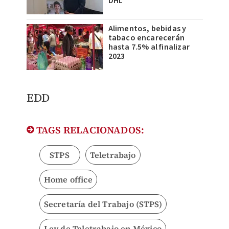
DHL
Alimentos, bebidas y
tabaco encarecerán
hasta 7.5% al finalizar
2023
EDD
TAGS RELACIONADOS:
STPS
Teletrabajo
Home office
Secretaría del Trabajo (STPS)
Ley de Teletrabajo en México