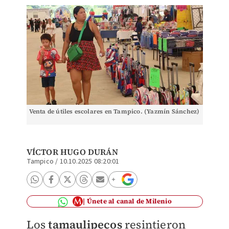
Venta de útiles escolares en Tampico. (Yazmín Sánchez)
VÍCTOR HUGO DURÁN
Tampico
/
10.10.2025 08:20:01
Únete al canal de Milenio
Los
tamaulipecos
resintieron