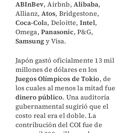
ABInBev
, Airbnb,
Alibaba
,
Allianz,
Atos
, Bridgestone,
Coca-Col
a, Deloitte,
Intel
,
Omega,
Panasonic
, P&G,
Samsung
y Visa.
Japón gastó oficialmente 13 mil
millones de dólares en los
Juegos Olímpicos de Tokio
, de
los cuales al menos la mitad fue
dinero público
. Una auditoría
gubernamental sugirió que el
costo real era el doble. La
contribución del COI fue de