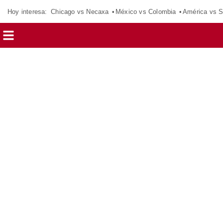
Hoy interesa:
Chicago vs Necaxa
México vs Colombia
América vs S