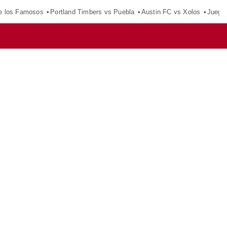
e los Famosos
Portland Timbers vs Puebla
Austin FC vs Xolos
Juego