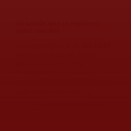
Un patrón que se repite en
redes sociales
Una investigación de
MILENIO
revela que la mitad de las
quejas señalan cobros
duplicados (29 por ciento),
excesivos (18 por ciento) o sin
viaje (nueve por ciento).
Las cancelaciones, los cambios
de tarifa y los problemas con
conductores completan la ola