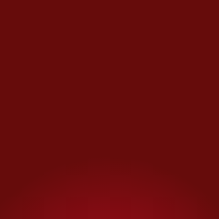
mercado masivo, menos
supervisado y presionado por
costos ha derivado en un
servicio donde la simulación se
vuelve práctica común.
Autos que no corresponden a la
categoría, unidades envejecidas
que circulan como si fueran
recientes y conductores que
operan al límite de las reglas
forman parte de una distorsión
estructural.
La plataforma que prometía