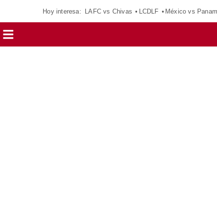
Hoy interesa:
LAFC vs Chivas
LCDLF
México vs Pana