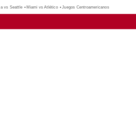
ca vs Seattle
Miami vs Atlético
Juegos Centroamericanos