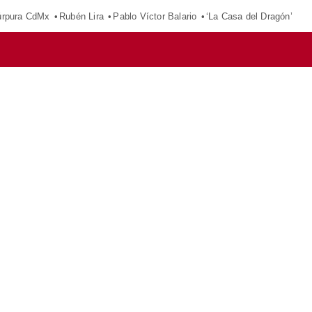
púrpura CdMx
Rubén Lira
Pablo Víctor Balario
‘La Casa del Dragón’