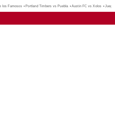
e los Famosos
Portland Timbers vs Puebla
Austin FC vs Xolos
Juego