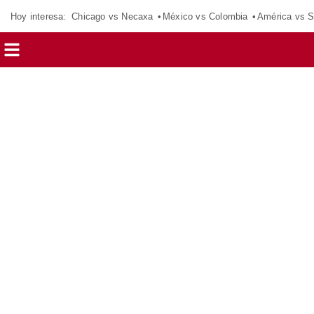
Hoy interesa:
Chicago vs Necaxa
México vs Colombia
América vs S