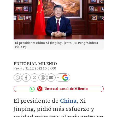
El presidente chino Xi Jinping. (Foto: Ju Peng/Xinhua
vía AP)
EDITORIAL MILENIO
Pekín
/
31.12.2022 15:07:00
Únete al canal de Milenio
El presidente de
China
, Xi
Jinping, pidió más esfuerzo y
unidad mientras el
país entra en