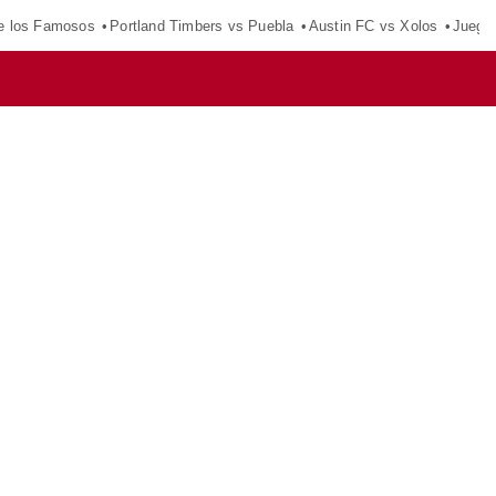
e los Famosos
Portland Timbers vs Puebla
Austin FC vs Xolos
Juego