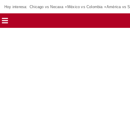
Hoy interesa:
Chicago vs Necaxa
México vs Colombia
América vs S