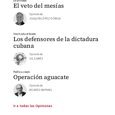
En privado
El veto del mesías
Opinión de
JOAQUÍN LÓPEZ-DÓRIGA
Uno hasta el fondo
Los defensores de la dictadura
cubana
Opinión de
GIL GAMÉS
Política zoom
Operación aguacate
Opinión de
RICARDO RAPHAEL
Ir a todas las Opiniones