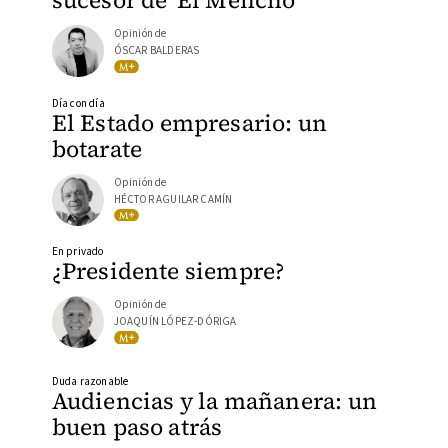
sucesor de 'El Mencho'
Opinión de
ÓSCAR BALDERAS
Día con día
El Estado empresario: un
botarate
Opinión de
HÉCTOR AGUILAR CAMÍN
En privado
¿Presidente siempre?
Opinión de
JOAQUÍN LÓPEZ-DÓRIGA
Duda razonable
Audiencias y la mañanera: un
buen paso atrás