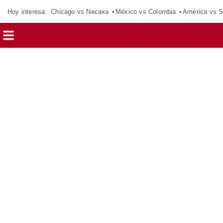
Hoy interesa:
Chicago vs Necaxa
México vs Colombia
América vs S