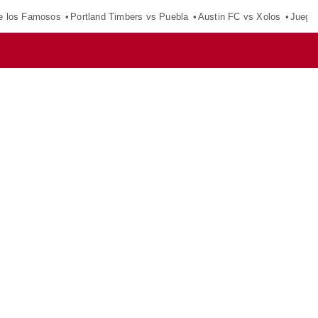
e los Famosos
Portland Timbers vs Puebla
Austin FC vs Xolos
Juego