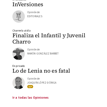
InVersiones
Opinión de
EDITORIALES
Charrería al día
Finaliza el Infantil y Juvenil
Charro
Opinión de
RAMÓN GONZÁLEZ BARBET
En privado
Lo de Lenia no es fatal
Opinión de
JOAQUÍN LÓPEZ-DÓRIGA
Ir a todas las Opiniones