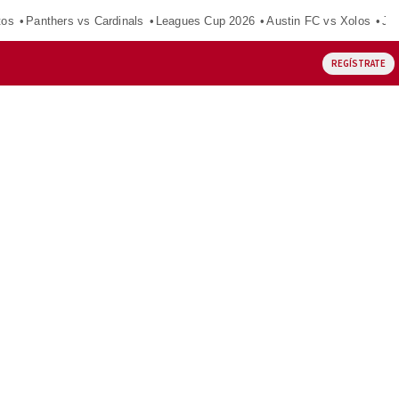
tos
Panthers vs Cardinals
Leagues Cup 2026
Austin FC vs Xolos
Ju
REGÍSTRATE