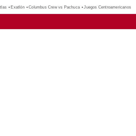
tlas
Exatlón
Columbus Crew vs Pachuca
Juegos Centroamericanos