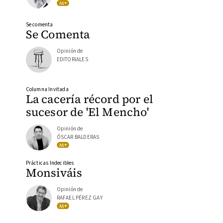
Se comenta
Se Comenta
Opinión de
EDITORIALES
Columna Invitada
La cacería récord por el
sucesor de 'El Mencho'
Opinión de
ÓSCAR BALDERAS
Prácticas Indecibles
Monsiváis
Opinión de
RAFAEL PÉREZ GAY